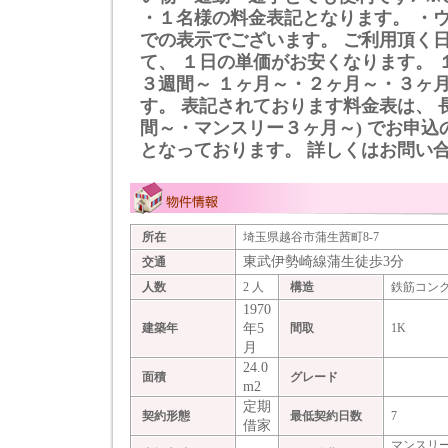
・１名様の料金表記となります。 ・
での表示でございます。 ご利用頂く
て、 １日の単価がお安くなります。 
３週間～ １ヶ月～・２ヶ月～・３ヶ
す。 表記されております料金表は、 
間～・マンスリー３ヶ月～) でお申込
となっております。 詳しくはお問い
所在
埼玉県越谷市蒲生茜町8-7
東武伊勢崎線蒲生徒歩3分
交通
人数
2 人
構造
鉄筋コン
1970
年5
建築年
間取
1K
月
24.0
面積
グレード
m2
定期
契約形態
最低契約日数
7
借家
マンスリ