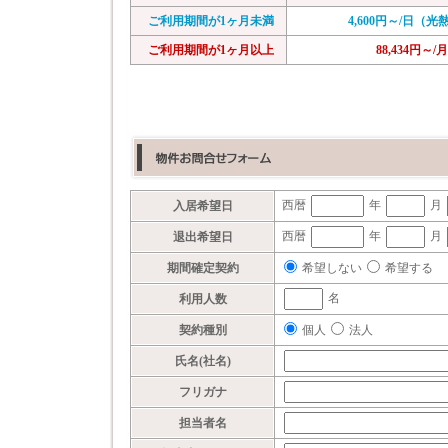
ご利用期間が1ヶ月未満
4,600円～/日（
ご利用期間が1ヶ月以上
88,434円～/月
西暦
年
月
入居希望日
西暦
年
月
退出希望日
希望しない
希望する
期間確定契約
名
利用人数
個人
法人
契約種別
氏名(社名)
フリガナ
担当者名