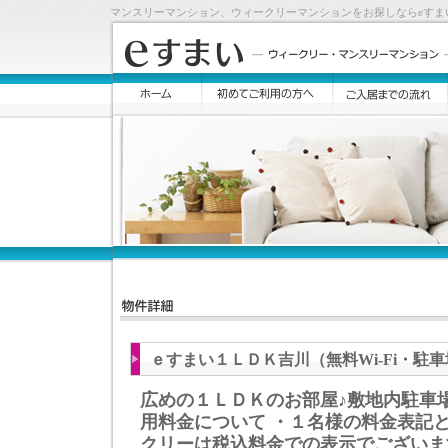
マンスリーマンション、ウィークリーマンションをお探しならeすま
ｅすまい１ＬＤＫ吉川（無料Wi-Fi・駐
広めの１ＬＤＫのお部屋♪敷地内駐車
用料金について ・１名様の料金表記と
クリーは税込料金での表示でございま