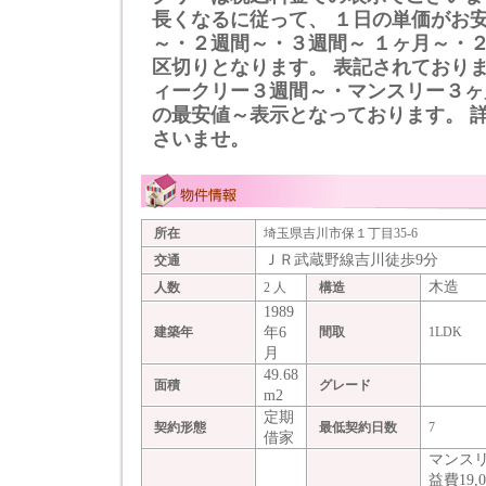
長くなるに従って、 １日の単価がお安
～・２週間～・３週間～ １ヶ月～・
区切りとなります。 表記されておりま
ィークリー３週間～・マンスリー３ヶ月
の最安値～表示となっております。 
さいませ。
所在
埼玉県吉川市保１丁目35-6
ＪＲ武蔵野線吉川徒歩9分
交通
木造
人数
2 人
構造
1989
年6
建築年
間取
1LDK
月
49.68
面積
グレード
m2
定期
契約形態
最低契約日数
7
借家
マンス
益費19,