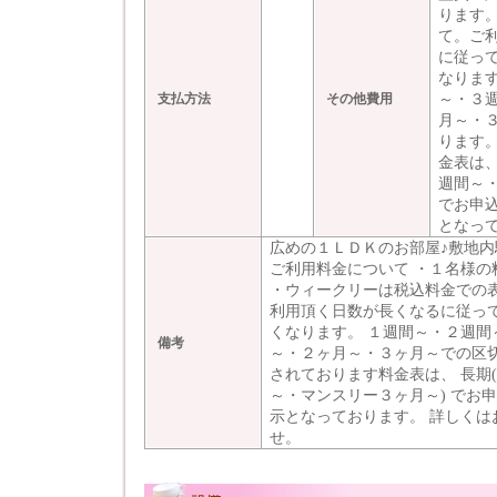
ります
て。ご
に従っ
なりま
～・３
支払方法
その他費用
月～・
ります
金表は
週間～
でお申
となっ
広めの１ＬＤＫのお部屋♪敷地内
ご利用料金について ・１名様の
・ウィークリーは税込料金での表
利用頂く日数が長くなるに従って
くなります。 １週間～・２週間
備考
～・２ヶ月～・３ヶ月～での区切
されております料金表は、 長期
～・マンスリー３ヶ月～) でお
示となっております。 詳しくは
せ。