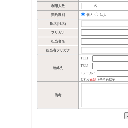
名
利用人数
個人
法人
契約種別
氏名(社名)
フリガナ
担当者名
担当者フリガナ
TEL1
：
TEL2
：
連絡先
Eメール
：
どれか
必須
（半角英数字）
備考